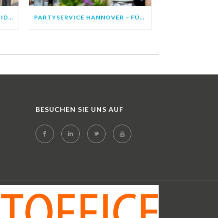
SOMMERFEST PLANEN – INDIVIDUELL FÜR IHREN ANLASS
PARTYSERVICE HANNOVER – FÜR EIN GELUNGENES SOMMERFEST!
BESUCHEN SIE UNS AUF