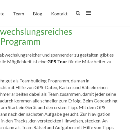
te
Team
Blog
Kontakt
bwechslungsreiches
g Programm
bwechslungsreicher und spannender zu gestalten, gibt es
olle Möglichkeit ist eine
GPS Tour
für die Mitarbeiter zu
ehr gut als Teambuilding Programm, da man in
cht mit Hilfe von GPS-Daten, Karten und Rätseln einen
nehmer arbeiten dabei als Team zusammen, damit jeder seine
Dadurch kommen alle schneller zum Erfolg. Beim Geocaching
am Start ein Gerät und den ersten Tipp. Mit dem GPS-
ann nach der nächsten Aufgabe gesucht. Zur Navigation
e in den Tracks, den versteckten Hinweisen, stecken. An
 dann als Team Rätsel und Aufgaben mit Hilfe von Tipps