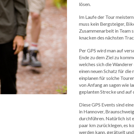
lösen.
Im Laufe der Tour meister
muss kein Bergsteiger, Bik
Zusammenarbeit in Team st
knacken des nächsten Trac
Per GPS wird man auf vers
Ende zu dem Ziel zu kommen
welches sich die Wanderer
einen neuen Schatz für die 
einplanen für solche Touren
von Anfang an sagen wie lan
geplanten Strecke und auf 
Diese GPS Events sind eine
in Hannover, Braunschweig,
durchführen. Natürlich ist 
paar km zurücklegen, es ko
werden kann, gerätselt und g