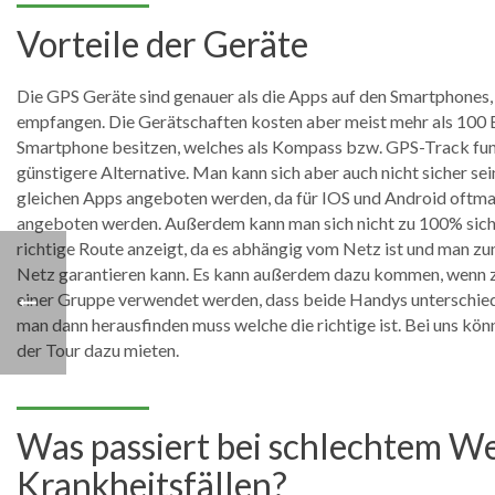
Vorteile der Geräte
Die GPS Geräte sind genauer als die Apps auf den Smartphones, 
empfangen. Die Gerätschaften kosten aber meist mehr als 100 E
Smartphone besitzen, welches als Kompass bzw. GPS-Track funkt
günstigere Alternative. Man kann sich aber auch nicht sicher sein
gleichen Apps angeboten werden, da für IOS und Android oftma
angeboten werden. Außerdem kann man sich nicht zu 100% sich
richtige Route anzeigt, da es abhängig vom Netz ist und man zu
Netz garantieren kann. Es kann außerdem dazu kommen, wenn 
einer Gruppe verwendet werden, dass beide Handys unterschied
man dann herausfinden muss welche die richtige ist. Bei uns kö
der Tour dazu mieten.
Was passiert bei schlechtem We
Krankheitsfällen?