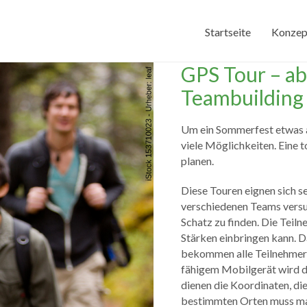
Startseite
Konzep
GPS Tour – a
Teambuildin
Um ein Sommerfest etwas a
viele Möglichkeiten. Eine t
planen.
Diese Touren eignen sich s
verschiedenen Teams versu
Schatz zu finden. Die Teil
Stärken einbringen kann. 
bekommen alle Teilnehmer 
fähigem Mobilgerät wird d
dienen die Koordinaten, di
bestimmten Orten muss man