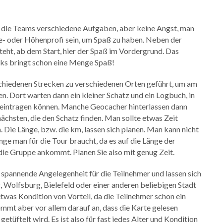
n die Teams verschiedene Aufgaben, aber keine Angst, man
e- oder Höhenprofi sein, um Spaß zu haben. Neben der
eht, ab dem Start, hier der Spaß im Vordergrund. Das
ks bringt schon eine Menge Spaß!
chiedenen Strecken zu verschiedenen Orten geführt, um am
. Dort warten dann ein kleiner Schatz und ein Logbuch, in
 eintragen können. Manche Geocacher hinterlassen dann
nächsten, die den Schatz finden. Man sollte etwas Zeit
. Die Länge, bzw. die km, lassen sich planen. Man kann nicht
ge man für die Tour braucht, da es auf die Länge der
die Gruppe ankommt. Planen Sie also mit genug Zeit.
 spannende Angelegenheit für die Teilnehmer und lassen sich
 Wolfsburg, Bielefeld oder einer anderen beliebigen Stadt
etwas Kondition von Vorteil, da die Teilnehmer schon ein
mmt aber vor allem darauf an, dass die Karte gelesen
etüftelt wird. Es ist also für fast jedes Alter und Kondition